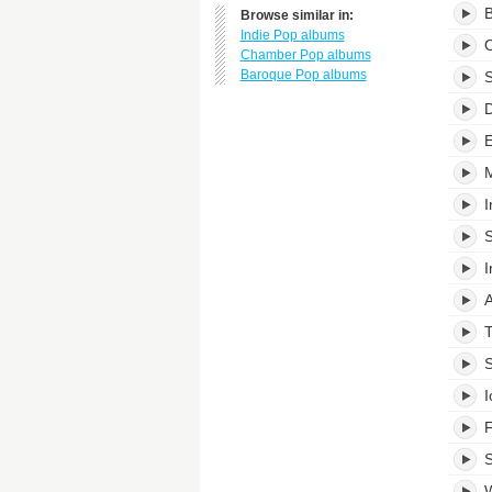
B
Browse similar in:
Indie Pop albums
O
Chamber Pop albums
Baroque Pop albums
S
D
E
I
S
I
A
T
S
I
F
S
W