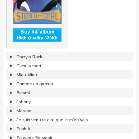
Buy full album
High Quality 320Kb
Oh
Dactylo Rock
Ah's
tracklist:
C'est la mort
Miau Miau
Comme un garcon
Belami
Johnny
Morose
Je suis venu te dire que je m'en vais
Push It
Souvenir Souvenir