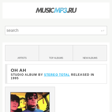
Sear
Main
menu:
BANDS
ARTISTS
TOP
ALBUMS
NEW
ALBUMS
&
OH AH
STUDIO ALBUM BY
STEREO TOTAL
RELEASED IN
1995