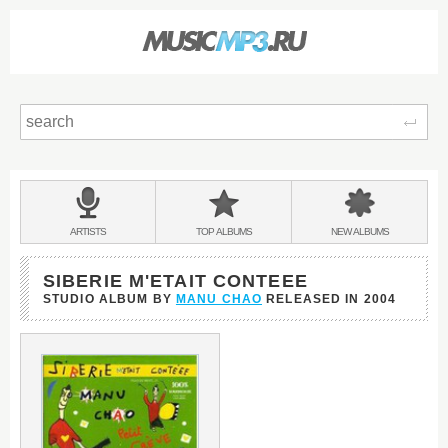
Sear
Main
menu:
BANDS
ARTISTS
TOP
ALBUMS
NEW
ALBUMS
&
SIBERIE M'ETAIT CONTEEE
STUDIO ALBUM BY
MANU CHAO
RELEASED IN
2004