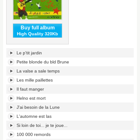
Buy full album
High Quality 320Kb
Siberie
Le p'tit jardin
m'etait
conteee's
Petite blonde du bld Brune
tracklist:
La valse a sale temps
Les mille paillettes
Il faut manger
Helno est mort
J'ai besoin de la Lune
L'automne est las
Si loin de toi... je te joue...
100 000 remords