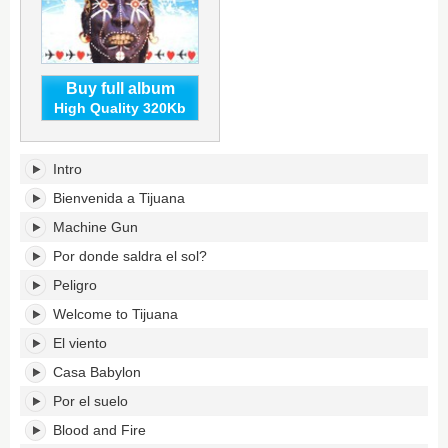
Buy full album
High Quality 320Kb
Radio
Intro
Bemba
Sound
Bienvenida a Tijuana
System's
Machine Gun
tracklist:
Por donde saldra el sol?
Peligro
Welcome to Tijuana
El viento
Casa Babylon
Por el suelo
Blood and Fire