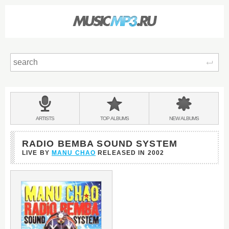
Sear
Main
menu:
BANDS
ARTISTS
TOP
ALBUMS
NEW
ALBUMS
&
RADIO BEMBA SOUND SYSTEM
LIVE BY
MANU CHAO
RELEASED IN
2002