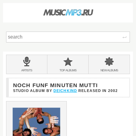
Sear
Main
menu:
BANDS
ARTISTS
TOP
ALBUMS
NEW
ALBUMS
&
NOCH FUNF MINUTEN MUTTI
STUDIO ALBUM BY
DEICHKIND
RELEASED IN
2002